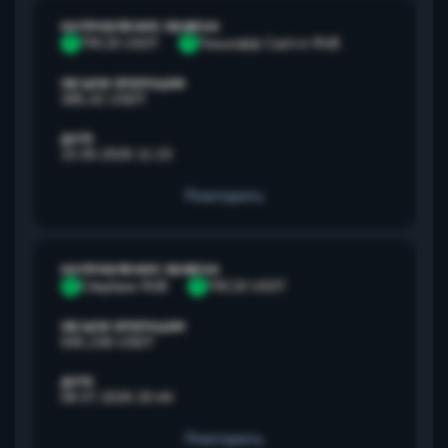
НАПРАВЛЕНИЕ ОБМЕНА
T
TRC20 USDT
Т
Тинькофф Cash-in RUB
ОБЪЕМ ОПЕРАЦИИ
385,42 USDT
ДАТА
15.05.2026 11:23
Повторить
НАПРАВЛЕНИЕ ОБМЕНА
С
Сбербанк RUB
T
TRC20 USDT
ОБЪЕМ ОПЕРАЦИИ
595,238 USDT
ДАТА
08.07.2026 20:44
Повторить