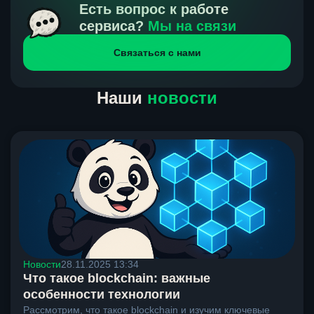
получения нами средств от тебя, а на другой части
Есть вопрос к работе
направлений курс, указанный на сайте, является
сервиса?
Мы на связи
окончательным. Если сомневаешься, напиши в онлайн-
Связаться с нами
чат на сайте, мы поможем разобраться.
Наши
новости
Новости
28.11.2025 13:34
Что такое blockchain: важные
особенности технологии
Рассмотрим, что такое blockchain и изучим ключевые