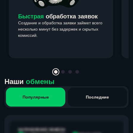
Быстрая
обработка заявок
Создание и обработка заявки займет всего
несколько минут без задержек и скрытых
комиссий.
э
Item
1
of
4
Наши
обмены
Популярные
Последние
НАПРАВЛЕНИЕ ОБМЕНА