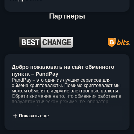
Партнеры
Item
1
Добро пожаловать на сайт обменного
of
5
пункта – PandPay
PandPay – это один из лучших сервисов для
обмена криптовалюты. Помимо криптовалют мы
можем обменять и другие электронные валюты.
Обрати внимание на то, что обменник работает в
полуавтоматическом режиме, т.е. оператор
проведет обмен, а также проконсультирует по
непонятным вопросам. Мы ценим время наших
Показать еще
клиентов, поэтому стараемся проводить обмены
в течение 60 минут. У нас нет скрытых и
дополнительных комиссий при обмене, а значит
ты можешь быть уверен, что PandPay – это