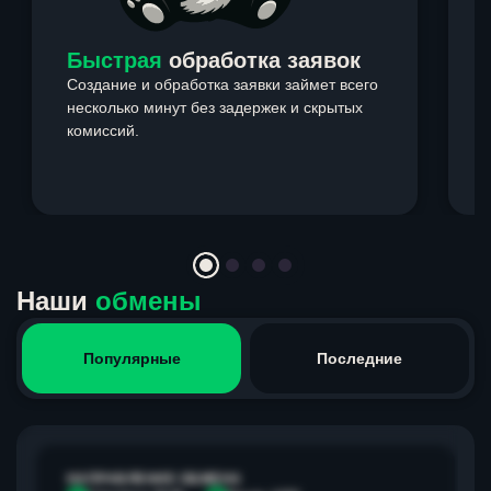
Быстрая
обработка заявок
Создание и обработка заявки займет всего
несколько минут без задержек и скрытых
комиссий.
э
Item
1
of
4
Наши
обмены
Популярные
Последние
НАПРАВЛЕНИЕ ОБМЕНА