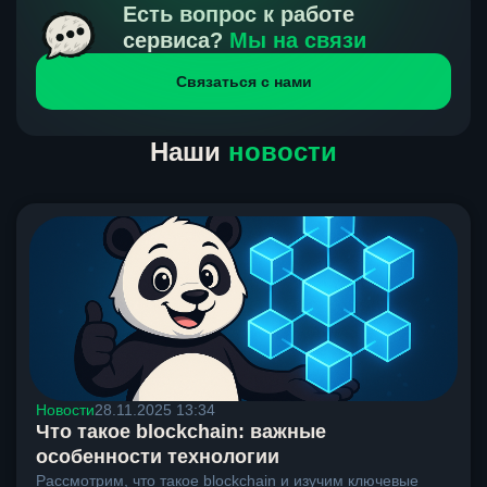
получения нами средств от тебя, а на другой части
Есть вопрос к работе
направлений курс, указанный на сайте, является
сервиса?
Мы на связи
окончательным. Если сомневаешься, напиши в онлайн-
Связаться с нами
чат на сайте, мы поможем разобраться.
Наши
новости
Новости
28.11.2025 13:34
Что такое blockchain: важные
особенности технологии
Рассмотрим, что такое blockchain и изучим ключевые