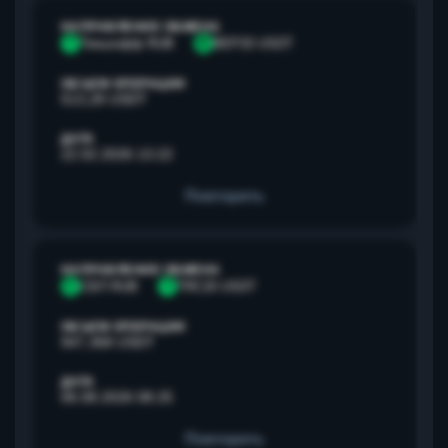
НАПРАВЛЕНИЕ ОБМЕНА
Т
Тинькофф RUB
B
BEP20 USDT
ОБЪЕМ ОПЕРАЦИИ
513,28 USDT
ДАТА
22.02.2026 13:22
Повторить
НАПРАВЛЕНИЕ ОБМЕНА
С
СБП RUB
T
TRC20 USDT
ОБЪЕМ ОПЕРАЦИИ
947,368 USDT
ДАТА
06.08.2026 08:25
Повторить