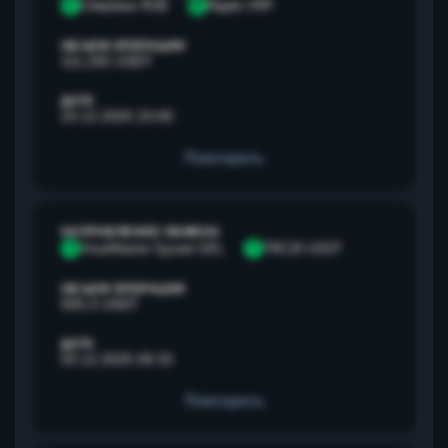
С
Сбербанк RUB
R
Ripple XRP
ОБЪЕМ ОПЕРАЦИИ
111,292 USDT
ДАТА
23.12.2025 23:00
Повторить
НАПРАВЛЕНИЕ ОБМЕНА
V
Visa/Master Грузия GEL
T
TRC20 USDT
ОБЪЕМ ОПЕРАЦИИ
500,3 USDT
ДАТА
03.12.2025 09:33
Повторить