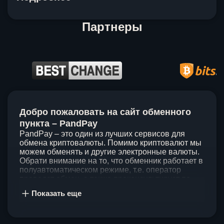
Партнеры
Item
1
Добро пожаловать на сайт обменного
of
5
пункта – PandPay
PandPay – это один из лучших сервисов для
обмена криптовалюты. Помимо криптовалют мы
можем обменять и другие электронные валюты.
Обрати внимание на то, что обменник работает в
полуавтоматическом режиме, т.е. оператор
проведет обмен, а также проконсультирует по
непонятным вопросам. Мы ценим время наших
Показать еще
клиентов, поэтому стараемся проводить обмены
в течение 60 минут. У нас нет скрытых и
дополнительных комиссий при обмене, а значит
ты можешь быть уверен, что PandPay – это