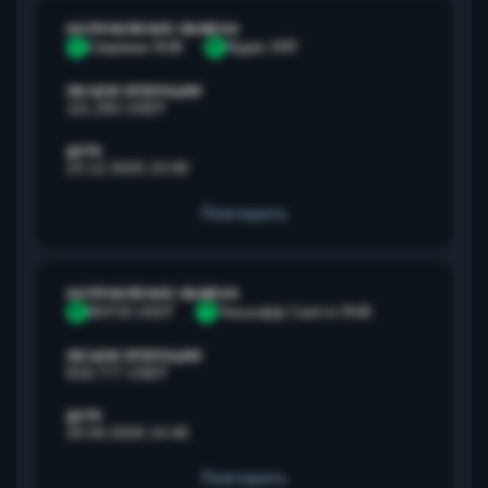
НАПРАВЛЕНИЕ ОБМЕНА
С
Сбербанк RUB
R
Ripple XRP
ОБЪЕМ ОПЕРАЦИИ
111,292 USDT
ДАТА
23.12.2025 23:00
Повторить
НАПРАВЛЕНИЕ ОБМЕНА
B
BEP20 USDT
Т
Тинькофф Cash-in RUB
ОБЪЕМ ОПЕРАЦИИ
818,777 USDT
ДАТА
20.04.2026 14:46
Повторить