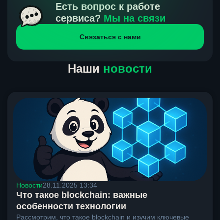
получения нами средств от тебя, а на другой части
Есть вопрос к работе
направлений курс, указанный на сайте, является
сервиса?
Мы на связи
окончательным. Если сомневаешься, напиши в онлайн-
Связаться с нами
чат на сайте, мы поможем разобраться.
Наши
новости
Новости
28.11.2025 13:34
Что такое blockchain: важные
особенности технологии
Рассмотрим, что такое blockchain и изучим ключевые