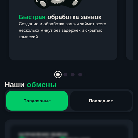
Быстрая
обработка заявок
Создание и обработка заявки займет всего
несколько минут без задержек и скрытых
комиссий.
э
Item
1
of
4
Наши
обмены
Популярные
Последние
НАПРАВЛЕНИЕ ОБМЕНА