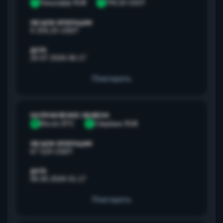
Т
Тинькофф RUB
T
TRC20 USDT
ОБЪЕМ ОПЕРАЦИИ
9 259,25 USDT
ДАТА
20.07.2026 06:17
Повторить
НАПРАВЛЕНИЕ ОБМЕНА
B
Bitcoin BTC
С
Сбербанк RUB
ОБЪЕМ ОПЕРАЦИИ
67 529 USDT
ДАТА
06.05.2026 01:17
Повторить