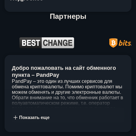
Партнеры
Item
1
Добро пожаловать на сайт обменного
of
5
пункта – PandPay
PandPay – это один из лучших сервисов для
обмена криптовалюты. Помимо криптовалют мы
можем обменять и другие электронные валюты.
Обрати внимание на то, что обменник работает в
полуавтоматическом режиме, т.е. оператор
проведет обмен, а также проконсультирует по
непонятным вопросам. Мы ценим время наших
Показать еще
клиентов, поэтому стараемся проводить обмены
в течение 60 минут. У нас нет скрытых и
дополнительных комиссий при обмене, а значит
ты можешь быть уверен, что PandPay – это