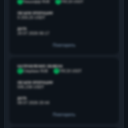
Т
Тинькофф RUB
T
TRC20 USDT
ОБЪЕМ ОПЕРАЦИИ
9 259,25 USDT
ДАТА
20.07.2026 06:17
Повторить
НАПРАВЛЕНИЕ ОБМЕНА
С
Сбербанк RUB
T
TRC20 USDT
ОБЪЕМ ОПЕРАЦИИ
595,238 USDT
ДАТА
08.07.2026 20:44
Повторить