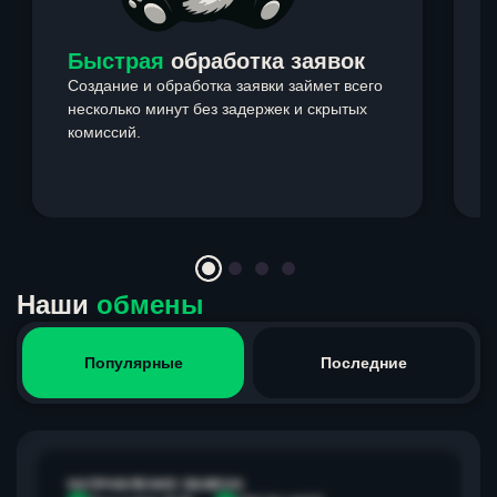
Быстрая
обработка заявок
Создание и обработка заявки займет всего
несколько минут без задержек и скрытых
комиссий.
э
Item
1
of
4
Наши
обмены
Популярные
Последние
НАПРАВЛЕНИЕ ОБМЕНА