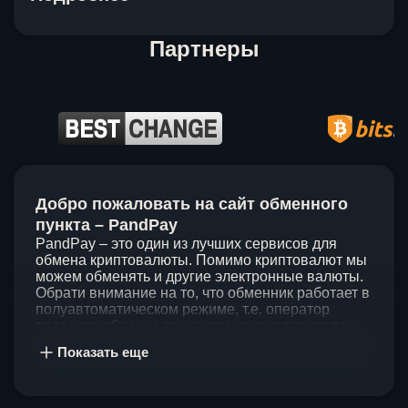
Партнеры
Item
1
Добро пожаловать на сайт обменного
of
5
пункта – PandPay
PandPay – это один из лучших сервисов для
обмена криптовалюты. Помимо криптовалют мы
можем обменять и другие электронные валюты.
Обрати внимание на то, что обменник работает в
полуавтоматическом режиме, т.е. оператор
проведет обмен, а также проконсультирует по
непонятным вопросам. Мы ценим время наших
Показать еще
клиентов, поэтому стараемся проводить обмены
в течение 60 минут. У нас нет скрытых и
дополнительных комиссий при обмене, а значит
ты можешь быть уверен, что PandPay – это