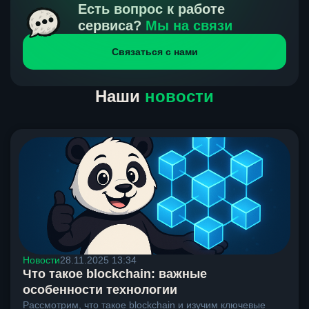
получения нами средств от тебя, а на другой части
Есть вопрос к работе
направлений курс, указанный на сайте, является
сервиса?
Мы на связи
окончательным. Если сомневаешься, напиши в онлайн-
Связаться с нами
чат на сайте, мы поможем разобраться.
Наши
новости
Новости
28.11.2025 13:34
Что такое blockchain: важные
особенности технологии
Рассмотрим, что такое blockchain и изучим ключевые