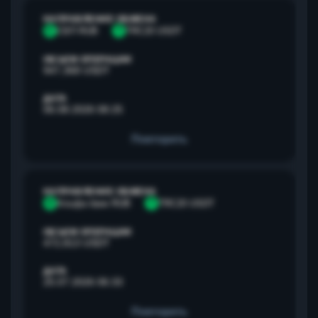
НАПРАВЛЕНИЕ ОБМЕНА
С
СБП RUB
T
TRC20 USDT
ОБЪЕМ ОПЕРАЦИИ
947,368 USDT
ДАТА
06.08.2026 08:25
Повторить
НАПРАВЛЕНИЕ ОБМЕНА
А
Альфа банк RUB
T
TRC20 USDT
ОБЪЕМ ОПЕРАЦИИ
472,813 USDT
ДАТА
25.07.2026 06:33
Повторить