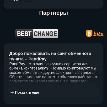
Партнеры
Item
1
Добро пожаловать на сайт обменного
of
5
пункта – PandPay
PandPay – это один из лучших сервисов для
обмена криптовалюты. Помимо криптовалют мы
можем обменять и другие электронные валюты.
Обрати внимание на то, что обменник работает в
полуавтоматическом режиме, т.е. оператор
проведет обмен, а также проконсультирует по
непонятным вопросам. Мы ценим время наших
Показать еще
клиентов, поэтому стараемся проводить обмены
в течение 60 минут. У нас нет скрытых и
дополнительных комиссий при обмене, а значит
ты можешь быть уверен, что PandPay – это