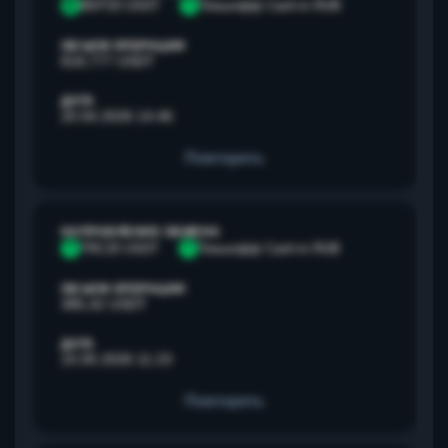
B
BEP20 USDT
Т
Тинькофф Cash-in RUB
ОБЪЕМ ОПЕРАЦИИ
818,777 USDT
ДАТА
20.04.2026 14:46
Повторить
НАПРАВЛЕНИЕ ОБМЕНА
T
TRC20 USDT
Т
Тинькофф Cash-in RUB
ОБЪЕМ ОПЕРАЦИИ
385,42 USDT
ДАТА
15.05.2026 11:23
Повторить