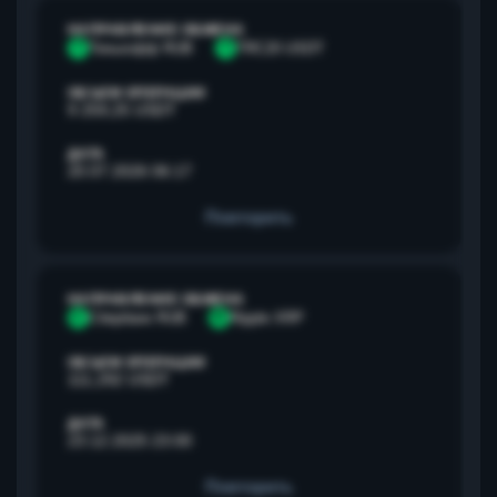
НАПРАВЛЕНИЕ ОБМЕНА
Т
Тинькофф RUB
T
TRC20 USDT
ОБЪЕМ ОПЕРАЦИИ
9 259,25 USDT
ДАТА
20.07.2026 06:17
Повторить
НАПРАВЛЕНИЕ ОБМЕНА
С
Сбербанк RUB
R
Ripple XRP
ОБЪЕМ ОПЕРАЦИИ
111,292 USDT
ДАТА
23.12.2025 23:00
Повторить