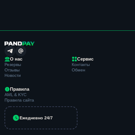
надежный обменник криптовалюты без
комиссии.
Почему вам стоит совершить обмен у нас?
Вот список наших конкурентных преимуществ по
сравнению с другими обменниками криптовалют:
Минимальное время обмена – от 7* минут на
обмен – для полуавтоматического обменного
О нас
Сервис
пункта это очень быстро!
Резервы
Контакты
Отзывы
Обмен
Индивидуальное взаимодействие с каждым –
Новости
наши опытные операторы проконсультируют и
помогут совершить обмен в отличие от
автоматических обменных пунктов.
Правила
AML & KYC
Отличная репутация – мы работаем для тебя,
Правила сайта
постоянно улучшая качество нашего сервиса.
Делаем скидки постоянным клиентам – мы даем
Ежедневно 24/7
более выгодную ставку нашим постоянным
клиентам.