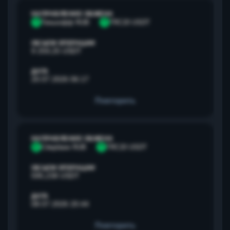
НАПРАВЛЕНИЕ ОБМЕНА
Т
Тинькофф RUB
T
TRC20 USDT
ОБЪЕМ ОПЕРАЦИИ
9 259,25 USDT
ДАТА
20.07.2026 06:17
Повторить
НАПРАВЛЕНИЕ ОБМЕНА
С
Сбербанк RUB
T
TRC20 USDT
ОБЪЕМ ОПЕРАЦИИ
595,238 USDT
ДАТА
08.07.2026 20:44
Повторить