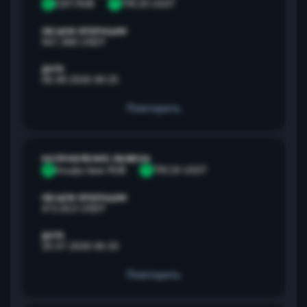
С
СБП RUB
T
TRC20 USDT
ОБЪЕМ ОПЕРАЦИИ
947,368 USDT
ДАТА
06.08.2026 08:25
Повторить
НАПРАВЛЕНИЕ ОБМЕНА
А
Альфа банк RUB
T
TRC20 USDT
ОБЪЕМ ОПЕРАЦИИ
472,813 USDT
ДАТА
25.07.2026 06:33
Повторить