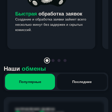
Быстрая
обработка заявок
Создание и обработка заявки займет всего
несколько минут без задержек и скрытых
комиссий.
э
Item
1
of
4
Наши
обмены
Популярные
Последние
НАПРАВЛЕНИЕ ОБМЕНА