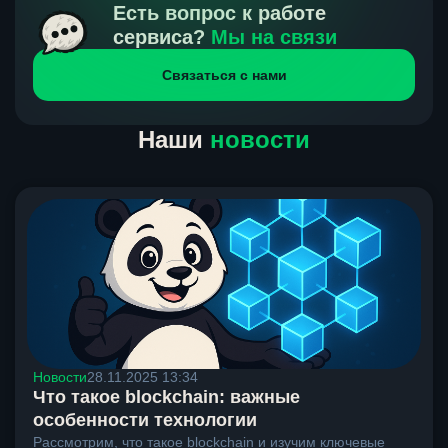
получения нами средств от тебя, а на другой части
Есть вопрос к работе
направлений курс, указанный на сайте, является
сервиса?
Мы на связи
окончательным. Если сомневаешься, напиши в онлайн-
Связаться с нами
чат на сайте, мы поможем разобраться.
Наши
новости
Новости
28.11.2025 13:34
Что такое blockchain: важные
особенности технологии
Рассмотрим, что такое blockchain и изучим ключевые