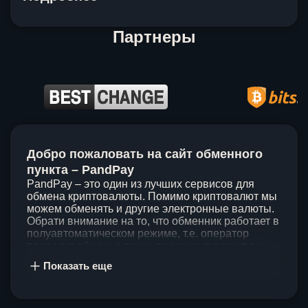
Партнеры
Item
1
Добро пожаловать на сайт обменного
of
5
пункта – PandPay
PandPay – это один из лучших сервисов для
обмена криптовалюты. Помимо криптовалют мы
можем обменять и другие электронные валюты.
Обрати внимание на то, что обменник работает в
полуавтоматическом режиме, т.е. оператор
проведет обмен, а также проконсультирует по
непонятным вопросам. Мы ценим время наших
Показать еще
клиентов, поэтому стараемся проводить обмены
в течение 60 минут. У нас нет скрытых и
дополнительных комиссий при обмене, а значит
ты можешь быть уверен, что PandPay – это