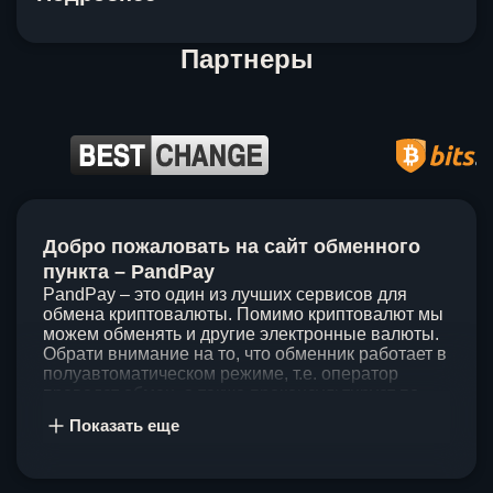
Партнеры
Item
1
Добро пожаловать на сайт обменного
of
5
пункта – PandPay
PandPay – это один из лучших сервисов для
обмена криптовалюты. Помимо криптовалют мы
можем обменять и другие электронные валюты.
Обрати внимание на то, что обменник работает в
полуавтоматическом режиме, т.е. оператор
проведет обмен, а также проконсультирует по
непонятным вопросам. Мы ценим время наших
Показать еще
клиентов, поэтому стараемся проводить обмены
в течение 60 минут. У нас нет скрытых и
дополнительных комиссий при обмене, а значит
ты можешь быть уверен, что PandPay – это