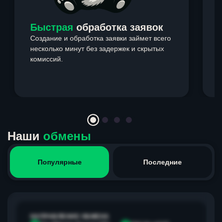
Быстрая
обработка заявок
Создание и обработка заявки займет всего
несколько минут без задержек и скрытых
комиссий.
э
Item
1
of
4
Наши
обмены
Популярные
Последние
НАПРАВЛЕНИЕ ОБМЕНА