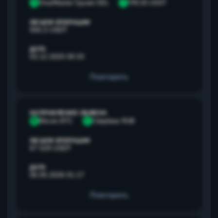
V
Visa/Master Грузия GEL
T
TRC20 USDT
ОБЪЕМ ОПЕРАЦИИ
500,3 USDT
ДАТА
03.12.2025 09:33
Повторить
НАПРАВЛЕНИЕ ОБМЕНА
B
Bitcoin BTC
С
Сбербанк RUB
ОБЪЕМ ОПЕРАЦИИ
67 529 USDT
ДАТА
06.05.2026 01:17
Повторить