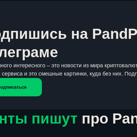
дпишись на PandP
леграме
много интересного – это новости из мира криптовалют
 сервиса и это смешные картинки, куда без них. Под
одписаться
нты пишут
про Pa