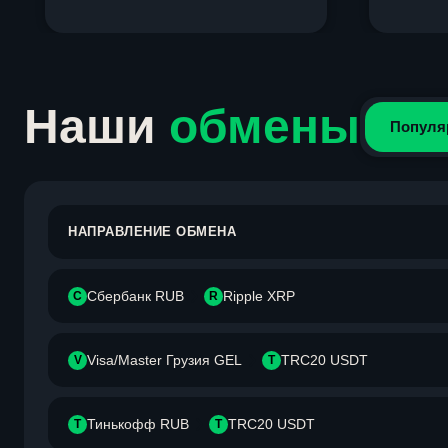
Item
1
of
4
Наши
обмены
Популя
НАПРАВЛЕНИЕ ОБМЕНА
Сбербанк RUB
Ripple XRP
С
R
Visa/Master Грузия GEL
TRC20 USDT
V
T
Тинькофф RUB
TRC20 USDT
Т
T