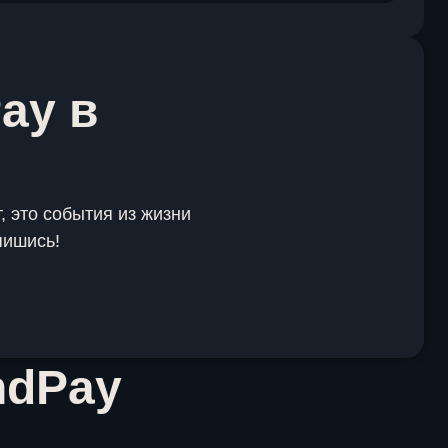
ay в
, это события из жизни
пишись!
ndPay