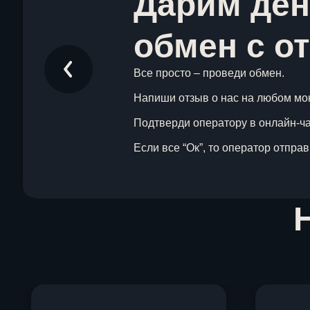
Дарим ден
обмен с о
Все просто – проведи обмен.
Напиши отзыв о нас на любом мо
Подтверди оператору в онлайн-чат
Если все “Ок”, то оператор отпра
Item
1
of
1