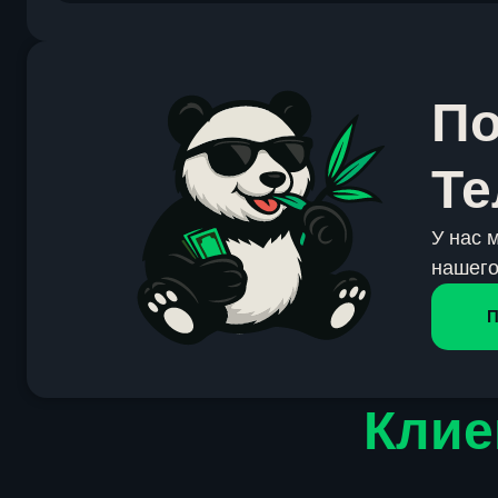
По
Те
У нас 
нашего
П
Клие