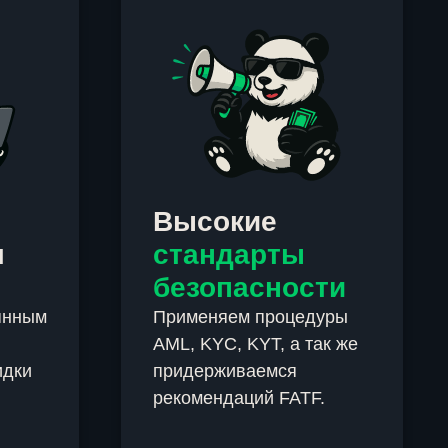
Высокие
м
стандарты
безопасности
янным
Применяем процедуры
AML, KYC, KYT, а так же
идки
придерживаемся
рекомендаций FATF.