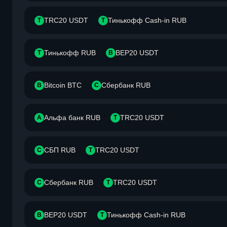
TRC20 USDT
Тинькофф Cash-in RUB
T
Т
Тинькофф RUB
BEP20 USDT
Т
B
Bitcoin BTC
Сбербанк RUB
B
С
Альфа банк RUB
TRC20 USDT
А
T
СБП RUB
TRC20 USDT
С
T
Сбербанк RUB
TRC20 USDT
С
T
BEP20 USDT
Тинькофф Cash-in RUB
B
Т