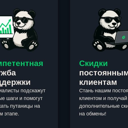
мпетентная
Скидки
ужба
постоянны
ддержки
клиентам
иалисты подскажут
Стань нашим посто
е шаги и помогут
клиентом и получай
ать путаницы на
дополнительные ск
м этапе.
на обмены!