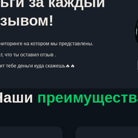
ьги за каждый
тзывом!
ниторинге на котором мы представлены.
, что ты оставил отзыв .
вит тебе деньги куда скажешь🔥🔥
Наши
преимуществ