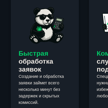
Быстрая
Ко
обработка
сл
заявок
по
Создание и обработка
Спец
заявки займет всего
нужны
несколько минут без
избеж
задержек и скрытых
любо
комиссий.