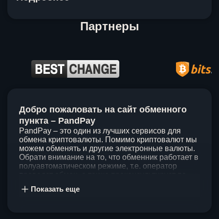
Партнеры
Item
1
Добро пожаловать на сайт обменного
of
5
пункта – PandPay
PandPay – это один из лучших сервисов для
обмена криптовалюты. Помимо криптовалют мы
можем обменять и другие электронные валюты.
Обрати внимание на то, что обменник работает в
полуавтоматическом режиме, т.е. оператор
проведет обмен, а также проконсультирует по
непонятным вопросам. Мы ценим время наших
Показать еще
клиентов, поэтому стараемся проводить обмены
в течение 60 минут. У нас нет скрытых и
дополнительных комиссий при обмене, а значит
ты можешь быть уверен, что PandPay – это