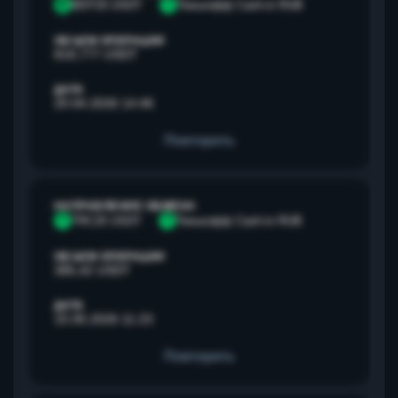
B
BEP20 USDT
Т
Тинькофф Cash-in RUB
ОБЪЕМ ОПЕРАЦИИ
818,777 USDT
ДАТА
20.04.2026 14:46
Повторить
НАПРАВЛЕНИЕ ОБМЕНА
T
TRC20 USDT
Т
Тинькофф Cash-in RUB
ОБЪЕМ ОПЕРАЦИИ
385,42 USDT
ДАТА
15.05.2026 11:23
Повторить