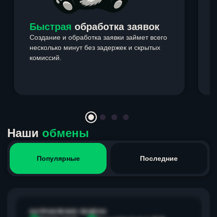
Быстрая
обработка заявок
Создание и обработка заявки займет всего
несколько минут без задержек и скрытых
комиссий.
э
Item
1
of
4
Наши
обмены
Популярные
Последние
НАПРАВЛЕНИЕ ОБМЕНА