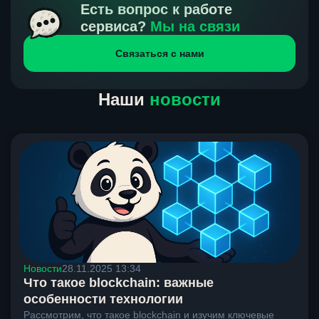
получения нами средств от тебя, а на другой части
Есть вопрос к работе
направлений курс, указанный на сайте, является
сервиса?
Мы на связи
окончательным. Если сомневаешься, напиши в онлайн-
Связаться с нами
чат на сайте, мы поможем разобраться.
Наши
новости
Новости
28.11.2025 13:34
Что такое blockchain: важные
особенности технологии
Рассмотрим, что такое blockchain и изучим ключевые