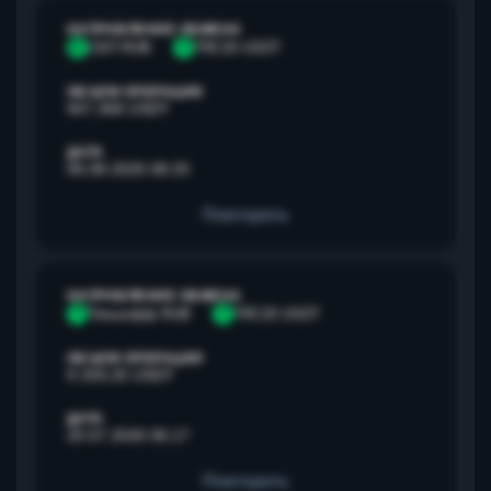
НАПРАВЛЕНИЕ ОБМЕНА
С
СБП RUB
T
TRC20 USDT
ОБЪЕМ ОПЕРАЦИИ
947,368 USDT
ДАТА
06.08.2026 08:25
Повторить
НАПРАВЛЕНИЕ ОБМЕНА
Т
Тинькофф RUB
T
TRC20 USDT
ОБЪЕМ ОПЕРАЦИИ
9 259,25 USDT
ДАТА
20.07.2026 06:17
Повторить