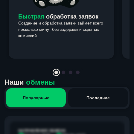
Быстрая
обработка заявок
Создание и обработка заявки займет всего
несколько минут без задержек и скрытых
комиссий.
э
Item
1
of
4
Наши
обмены
Популярные
Последние
НАПРАВЛЕНИЕ ОБМЕНА