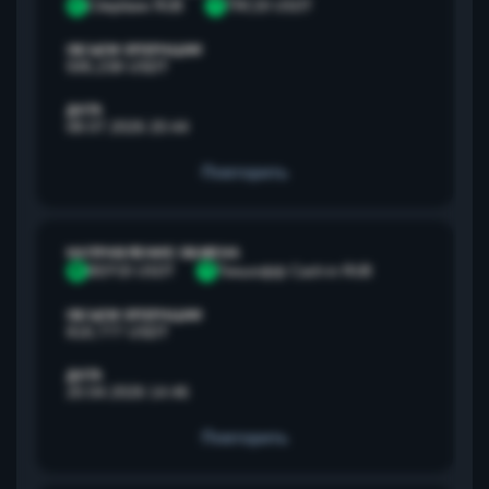
С
Сбербанк RUB
T
TRC20 USDT
ОБЪЕМ ОПЕРАЦИИ
595,238 USDT
ДАТА
08.07.2026 20:44
Повторить
НАПРАВЛЕНИЕ ОБМЕНА
B
BEP20 USDT
Т
Тинькофф Cash-in RUB
ОБЪЕМ ОПЕРАЦИИ
818,777 USDT
ДАТА
20.04.2026 14:46
Повторить