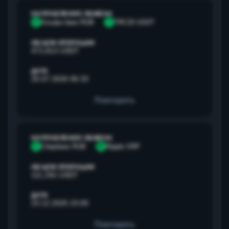
НАПРАВЛЕНИЕ ОБМЕНА
А
Альфа банк RUB
T
TRC20 USDT
ОБЪЕМ ОПЕРАЦИИ
472,813 USDT
ДАТА
25.07.2026 06:33
Повторить
НАПРАВЛЕНИЕ ОБМЕНА
С
Сбербанк RUB
R
Ripple XRP
ОБЪЕМ ОПЕРАЦИИ
111,292 USDT
ДАТА
23.12.2025 23:00
Повторить