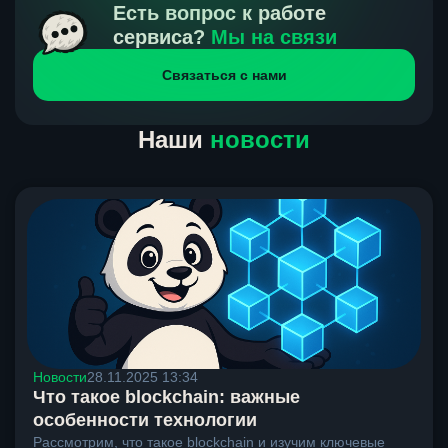
получения нами средств от тебя, а на другой части
Есть вопрос к работе
направлений курс, указанный на сайте, является
сервиса?
Мы на связи
окончательным. Если сомневаешься, напиши в онлайн-
Связаться с нами
чат на сайте, мы поможем разобраться.
Наши
новости
Новости
28.11.2025 13:34
Что такое blockchain: важные
особенности технологии
Рассмотрим, что такое blockchain и изучим ключевые