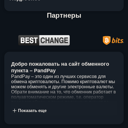
Партнеры
Item
1
Добро пожаловать на сайт обменного
of
5
пункта – PandPay
PandPay – это один из лучших сервисов для
обмена криптовалюты. Помимо криптовалют мы
можем обменять и другие электронные валюты.
Обрати внимание на то, что обменник работает в
полуавтоматическом режиме, т.е. оператор
проведет обмен, а также проконсультирует по
непонятным вопросам. Мы ценим время наших
Показать еще
клиентов, поэтому стараемся проводить обмены
в течение 60 минут. У нас нет скрытых и
дополнительных комиссий при обмене, а значит
ты можешь быть уверен, что PandPay – это