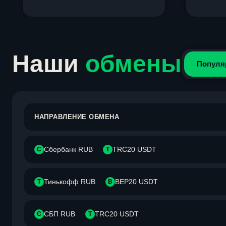
Item
1
of
4
Наши
обмены
Популя
НАПРАВЛЕНИЕ ОБМЕНА
Сбербанк RUB
TRC20 USDT
С
T
Тинькофф RUB
BEP20 USDT
Т
B
СБП RUB
TRC20 USDT
С
T