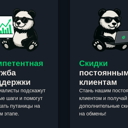
мпетентная
Скидки
ужба
постоянны
ддержки
клиентам
иалисты подскажут
Стань нашим посто
е шаги и помогут
клиентом и получай
ать путаницы на
дополнительные ск
м этапе.
на обмены!