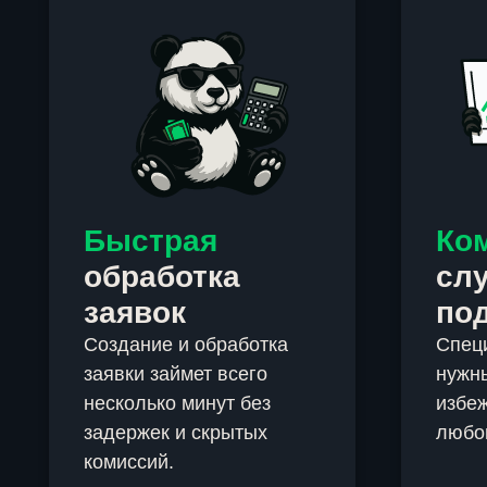
Быстрая
Ко
обработка
сл
заявок
по
Создание и обработка
Спец
заявки займет всего
нужны
несколько минут без
избеж
задержек и скрытых
любо
комиссий.