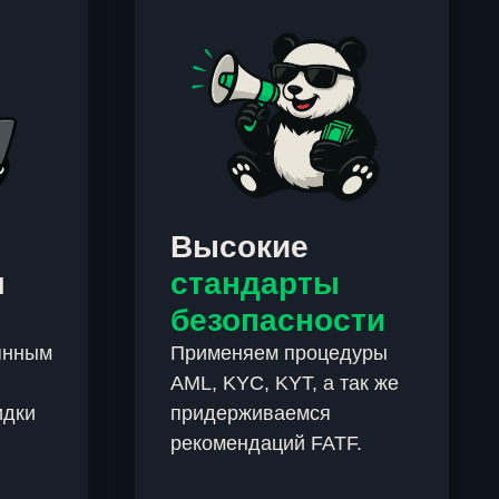
Высокие
м
стандарты
безопасности
янным
Применяем процедуры
AML, KYC, KYT, а так же
идки
придерживаемся
рекомендаций FATF.