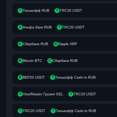
Тинькофф RUB
TRC20 USDT
Т
T
Альфа банк RUB
TRC20 USDT
А
T
Сбербанк RUB
Ripple XRP
С
R
Bitcoin BTC
Сбербанк RUB
B
С
BEP20 USDT
Тинькофф Cash-in RUB
B
Т
Visa/Master Грузия GEL
TRC20 USDT
V
T
TRC20 USDT
Тинькофф Cash-in RUB
T
Т