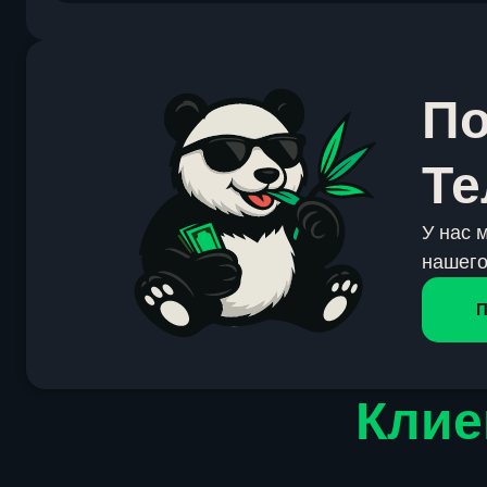
По
Те
У нас 
нашего
П
Клие