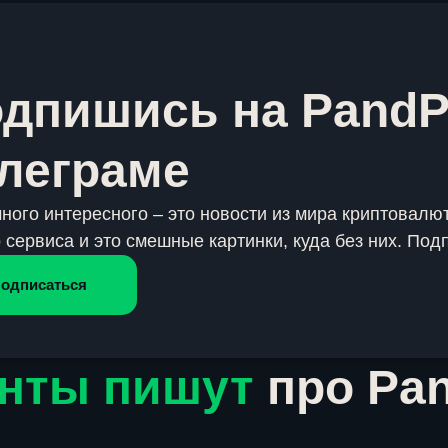
дпишись на PandP
леграме
много интересного – это новости из мира криптовалют
 сервиса и это смешные картинки, куда без них. Под
одписаться
нты пишут
про Pa