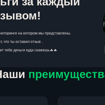
ьги за каждый
тзывом!
ниторинге на котором мы представлены.
, что ты оставил отзыв .
вит тебе деньги куда скажешь🔥🔥
Наши
преимуществ