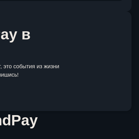
ay в
, это события из жизни
пишись!
ndPay