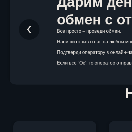
Дарим ден
обмен с о
Все просто – проведи обмен.
Напиши отзыв о нас на любом мо
Подтверди оператору в онлайн-чат
Если все “Ок”, то оператор отпра
Item
1
of
1