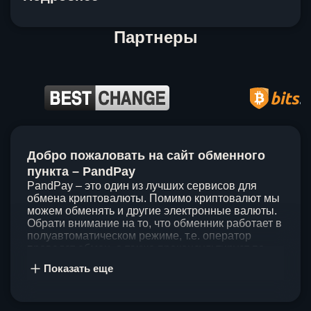
Партнеры
Item
1
Добро пожаловать на сайт обменного
of
5
пункта – PandPay
PandPay – это один из лучших сервисов для
обмена криптовалюты. Помимо криптовалют мы
можем обменять и другие электронные валюты.
Обрати внимание на то, что обменник работает в
полуавтоматическом режиме, т.е. оператор
проведет обмен, а также проконсультирует по
непонятным вопросам. Мы ценим время наших
Показать еще
клиентов, поэтому стараемся проводить обмены
в течение 60 минут. У нас нет скрытых и
дополнительных комиссий при обмене, а значит
ты можешь быть уверен, что PandPay – это