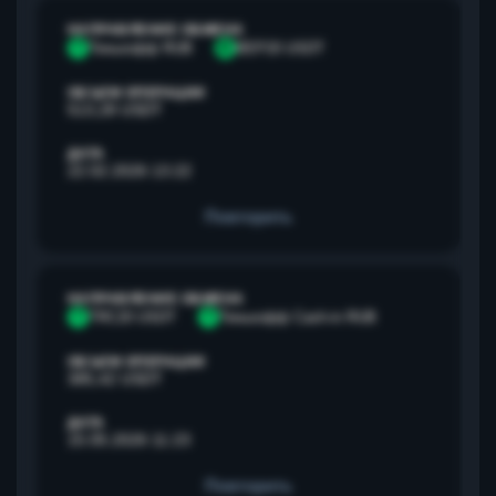
НАПРАВЛЕНИЕ ОБМЕНА
Т
Тинькофф RUB
B
BEP20 USDT
ОБЪЕМ ОПЕРАЦИИ
513,28 USDT
ДАТА
22.02.2026 13:22
Повторить
НАПРАВЛЕНИЕ ОБМЕНА
T
TRC20 USDT
Т
Тинькофф Cash-in RUB
ОБЪЕМ ОПЕРАЦИИ
385,42 USDT
ДАТА
15.05.2026 11:23
Повторить