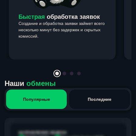
Быстрая
обработка заявок
Создание и обработка заявки займет всего
несколько минут без задержек и скрытых
комиссий.
э
Item
1
of
4
Наши
обмены
Популярные
Последние
НАПРАВЛЕНИЕ ОБМЕНА