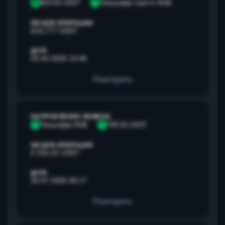
B
BEP20 USDT
Т
Тинькофф Cash-in RUB
ОБЪЕМ ОПЕРАЦИИ
818,777 USDT
ДАТА
20.04.2026 14:46
Повторить
НАПРАВЛЕНИЕ ОБМЕНА
Т
Тинькофф RUB
T
TRC20 USDT
ОБЪЕМ ОПЕРАЦИИ
9 259,25 USDT
ДАТА
20.07.2026 06:17
Повторить