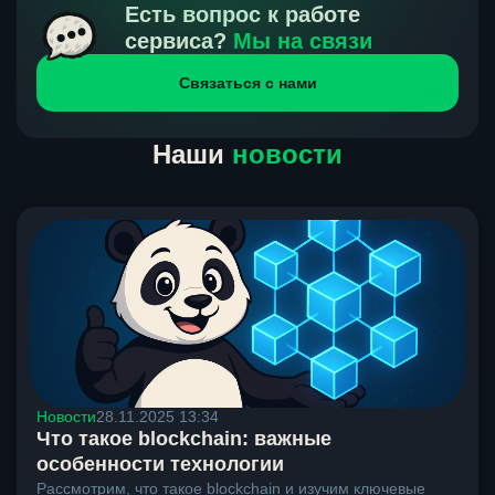
получения нами средств от тебя, а на другой части
Есть вопрос к работе
направлений курс, указанный на сайте, является
сервиса?
Мы на связи
окончательным. Если сомневаешься, напиши в онлайн-
Связаться с нами
чат на сайте, мы поможем разобраться.
Наши
новости
Новости
28.11.2025 13:34
Что такое blockchain: важные
особенности технологии
Рассмотрим, что такое blockchain и изучим ключевые