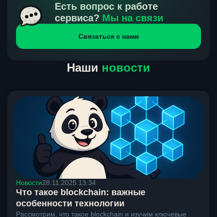
получения нами средств от тебя, а на другой части
Есть вопрос к работе
направлений курс, указанный на сайте, является
сервиса?
Мы на связи
окончательным. Если сомневаешься, напиши в онлайн-
Связаться с нами
чат на сайте, мы поможем разобраться.
Наши
новости
Новости
28.11.2025 13:34
Что такое blockchain: важные
особенности технологии
Рассмотрим, что такое blockchain и изучим ключевые