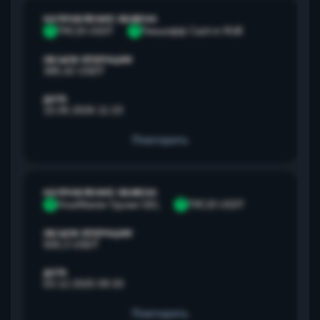
НАПРАВЛЕНИЕ ОБМЕНА
T
TRC20 USDT
Т
Тинькофф Cash-in RUB
ОБЪЕМ ОПЕРАЦИИ
385,42 USDT
ДАТА
15.05.2026 11:23
Повторить
НАПРАВЛЕНИЕ ОБМЕНА
V
Visa/Master Грузия GEL
T
TRC20 USDT
ОБЪЕМ ОПЕРАЦИИ
500,3 USDT
ДАТА
03.12.2025 09:33
Повторить