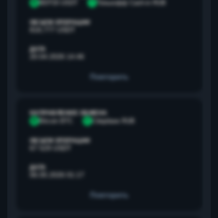
B
BEP20 USDT
Т
Тинькофф Cash-in RUB
ОБЪЕМ ОПЕРАЦИИ
818,777 USDT
ДАТА
20.04.2026 14:46
Повторить
НАПРАВЛЕНИЕ ОБМЕНА
B
Bitcoin BTC
С
Сбербанк RUB
ОБЪЕМ ОПЕРАЦИИ
67 529 USDT
ДАТА
06.05.2026 01:17
Повторить