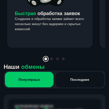
Быстрая
обработка заявок
Создание и обработка заявки займет всего
несколько минут без задержек и скрытых
комиссий.
э
Item
1
of
4
Наши
обмены
Популярные
Последние
НАПРАВЛЕНИЕ ОБМЕНА