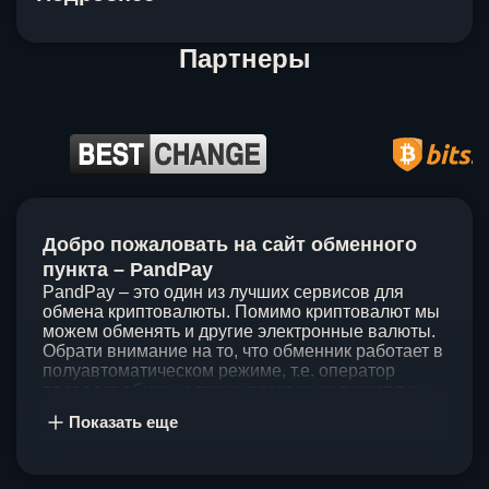
Партнеры
Item
1
Добро пожаловать на сайт обменного
of
5
пункта – PandPay
PandPay – это один из лучших сервисов для
обмена криптовалюты. Помимо криптовалют мы
можем обменять и другие электронные валюты.
Обрати внимание на то, что обменник работает в
полуавтоматическом режиме, т.е. оператор
проведет обмен, а также проконсультирует по
непонятным вопросам. Мы ценим время наших
Показать еще
клиентов, поэтому стараемся проводить обмены
в течение 60 минут. У нас нет скрытых и
дополнительных комиссий при обмене, а значит
ты можешь быть уверен, что PandPay – это