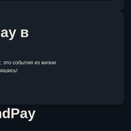
ay в
, это события из жизни
пишись!
ndPay