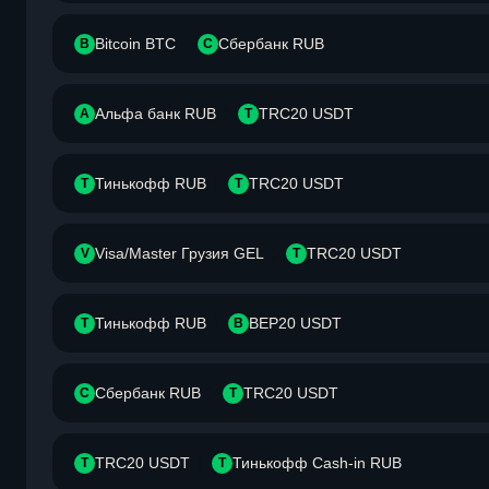
Bitcoin BTC
Сбербанк RUB
B
С
Альфа банк RUB
TRC20 USDT
А
T
Тинькофф RUB
TRC20 USDT
Т
T
Visa/Master Грузия GEL
TRC20 USDT
V
T
Тинькофф RUB
BEP20 USDT
Т
B
Сбербанк RUB
TRC20 USDT
С
T
TRC20 USDT
Тинькофф Cash-in RUB
T
Т