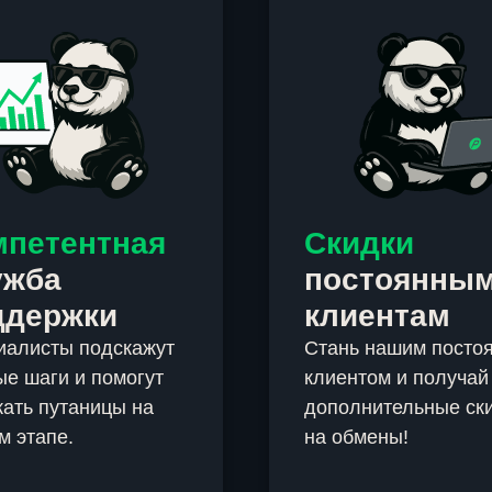
мпетентная
Скидки
ужба
постоянны
ддержки
клиентам
иалисты подскажут
Стань нашим посто
е шаги и помогут
клиентом и получай
ать путаницы на
дополнительные ск
м этапе.
на обмены!