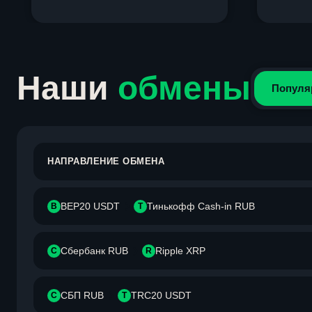
Item
1
of
4
Наши
обмены
Популя
НАПРАВЛЕНИЕ ОБМЕНА
BEP20 USDT
Тинькофф Cash-in RUB
B
Т
Сбербанк RUB
Ripple XRP
С
R
СБП RUB
TRC20 USDT
С
T