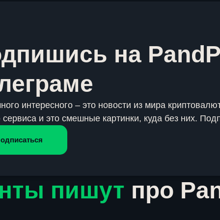
дпишись на PandP
леграме
много интересного – это новости из мира криптовалют
 сервиса и это смешные картинки, куда без них. Под
одписаться
нты пишут
про Pa