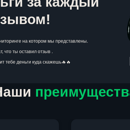
ьги за каждый
тзывом!
ниторинге на котором мы представлены.
, что ты оставил отзыв .
вит тебе деньги куда скажешь🔥🔥
Наши
преимуществ