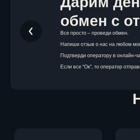
Дарим ден
обмен с о
Все просто – проведи обмен.
Напиши отзыв о нас на любом мо
Подтверди оператору в онлайн-чат
Если все “Ок”, то оператор отпра
Item
1
of
1