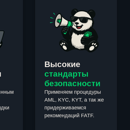
Высокие
м
стандарты
безопасности
янным
Применяем процедуры
AML, KYC, KYT, а так же
идки
придерживаемся
рекомендаций FATF.