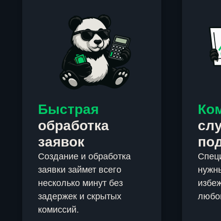
Быстрая
Ко
обработка
сл
заявок
по
Создание и обработка
Спец
заявки займет всего
нужны
несколько минут без
избеж
задержек и скрытых
любо
комиссий.