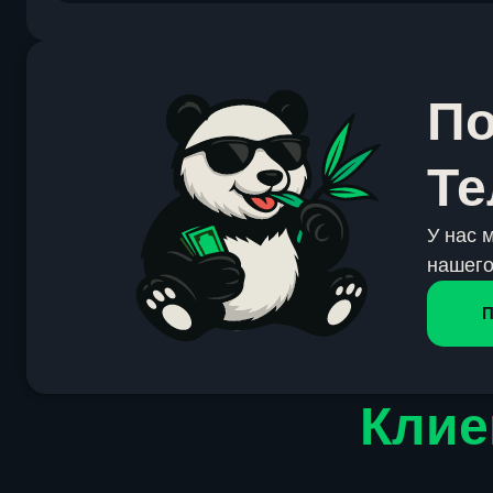
По
Те
У нас 
нашего
П
Клие