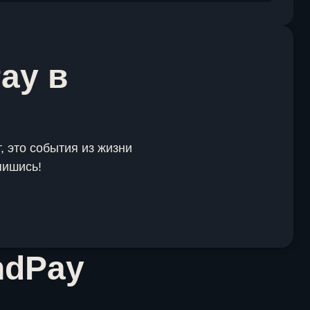
ay в
, это события из жизни
пишись!
ndPay