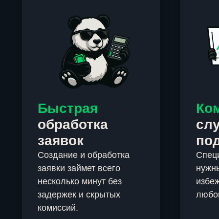
Быстрая
Ко
обработка
сл
заявок
по
Создание и обработка
Спец
заявки займет всего
нужны
несколько минут без
избеж
задержек и скрытых
любо
комиссий.