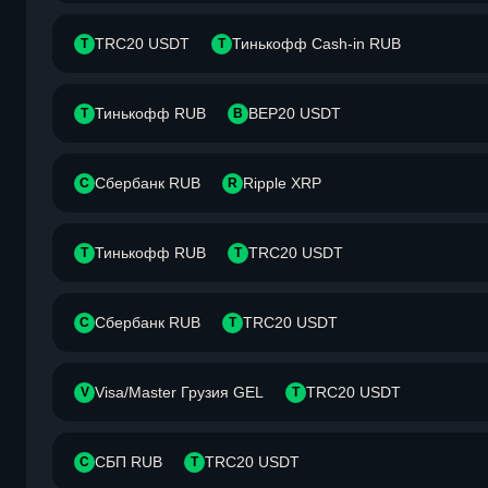
TRC20 USDT
Тинькофф Cash-in RUB
T
Т
Тинькофф RUB
BEP20 USDT
Т
B
Сбербанк RUB
Ripple XRP
С
R
Тинькофф RUB
TRC20 USDT
Т
T
Сбербанк RUB
TRC20 USDT
С
T
Visa/Master Грузия GEL
TRC20 USDT
V
T
СБП RUB
TRC20 USDT
С
T