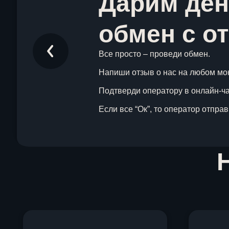
Дарим ден
обмен с о
Все просто – проведи обмен.
Напиши отзыв о нас на любом мо
Подтверди оператору в онлайн-чат
Если все “Ок”, то оператор отпра
Item
1
of
1