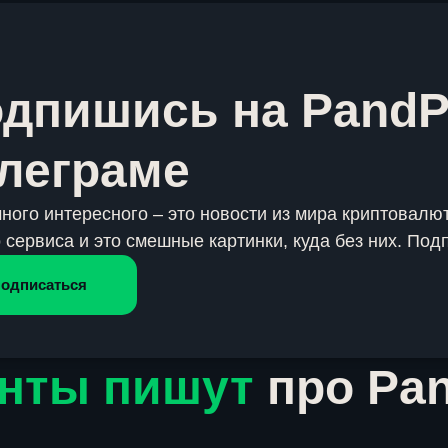
дпишись на PandP
леграме
много интересного – это новости из мира криптовалют
 сервиса и это смешные картинки, куда без них. Под
одписаться
нты пишут
про Pa