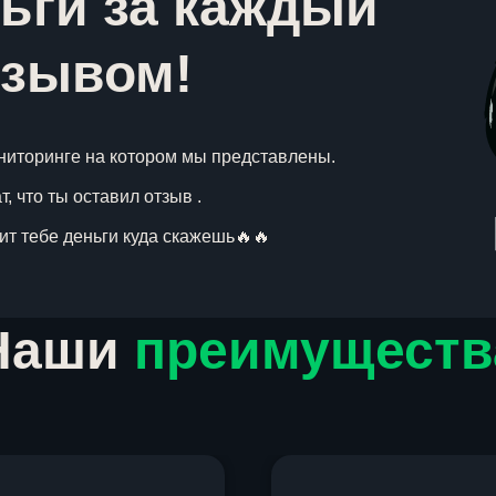
ьги за каждый
тзывом!
ниторинге на котором мы представлены.
, что ты оставил отзыв .
вит тебе деньги куда скажешь🔥🔥
Наши
преимуществ