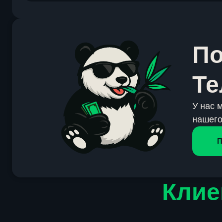
По
Те
У нас 
нашего
П
Клие