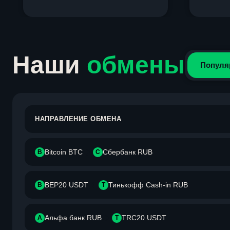
Item
1
of
4
Наши
обмены
Популя
НАПРАВЛЕНИЕ ОБМЕНА
Bitcoin BTC
Сбербанк RUB
B
С
BEP20 USDT
Тинькофф Cash-in RUB
B
Т
Альфа банк RUB
TRC20 USDT
А
T