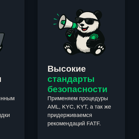
Высокие
м
стандарты
безопасности
янным
Применяем процедуры
AML, KYC, KYT, а так же
идки
придерживаемся
рекомендаций FATF.