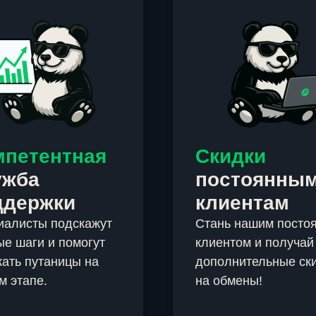
мпетентная
Скидки
ужба
постоянны
ддержки
клиентам
иалисты подскажут
Стань нашим посто
е шаги и помогут
клиентом и получай
ать путаницы на
дополнительные ск
м этапе.
на обмены!