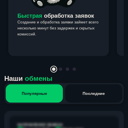
Быстрая
обработка заявок
Создание и обработка заявки займет всего
несколько минут без задержек и скрытых
комиссий.
э
Item
1
of
4
Наши
обмены
Популярные
Последние
НАПРАВЛЕНИЕ ОБМЕНА