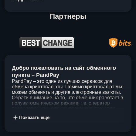
Партнеры
Item
1
Добро пожаловать на сайт обменного
of
5
пункта – PandPay
PandPay – это один из лучших сервисов для
обмена криптовалюты. Помимо криптовалют мы
можем обменять и другие электронные валюты.
Обрати внимание на то, что обменник работает в
полуавтоматическом режиме, т.е. оператор
проведет обмен, а также проконсультирует по
непонятным вопросам. Мы ценим время наших
Показать еще
клиентов, поэтому стараемся проводить обмены
в течение 60 минут. У нас нет скрытых и
дополнительных комиссий при обмене, а значит
ты можешь быть уверен, что PandPay – это