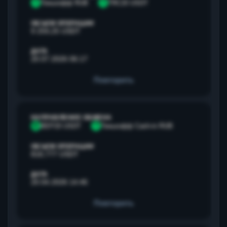
Т
Тинькофф RUB
T
TRC20 USDT
ОБЪЕМ ОПЕРАЦИИ
9 259,25 USDT
ДАТА
20.07.2026 06:17
Повторить
НАПРАВЛЕНИЕ ОБМЕНА
B
BEP20 USDT
Т
Тинькофф Cash-in RUB
ОБЪЕМ ОПЕРАЦИИ
818,777 USDT
ДАТА
20.04.2026 14:46
Повторить