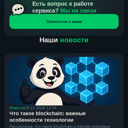
получения нами средств от тебя, а на другой части
Есть вопрос к работе
направлений курс, указанный на сайте, является
сервиса?
Мы на связи
окончательным. Если сомневаешься, напиши в онлайн-
Связаться с нами
чат на сайте, мы поможем разобраться.
Наши
новости
Новости
28.11.2025 13:34
Что такое blockchain: важные
особенности технологии
Рассмотрим, что такое blockchain и изучим ключевые