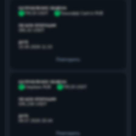
НАПРАВЛЕНИЕ ОБМЕНА
T
TRC20 USDT
Т
Тинькофф Cash-in RUB
ОБЪЕМ ОПЕРАЦИИ
385,42 USDT
ДАТА
15.05.2026 11:23
Повторить
НАПРАВЛЕНИЕ ОБМЕНА
С
Сбербанк RUB
T
TRC20 USDT
ОБЪЕМ ОПЕРАЦИИ
595,238 USDT
ДАТА
08.07.2026 20:44
Повторить